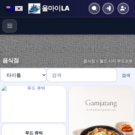
올마이 LA
음식점
음식점 > 월드 시티 푸드코트
검색
푸드 큐빅